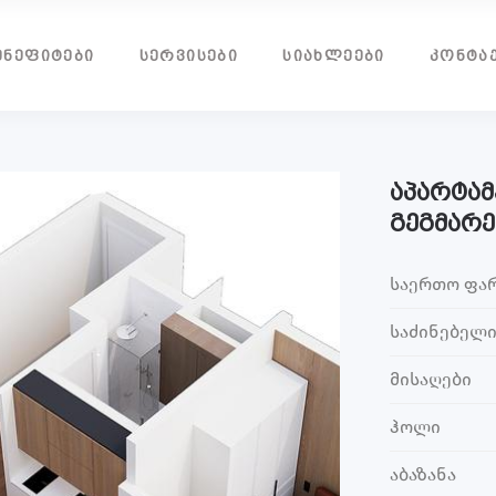
ᲔᲜᲔᲤᲘᲢᲔᲑᲘ
ᲡᲔᲠᲕᲘᲡᲔᲑᲘ
ᲡᲘᲐᲮᲚᲔᲔᲑᲘ
ᲙᲝᲜᲢᲐ
აპარტამ
გეგმარე
საერთო ფა
საძინებელი
მისაღები
ჰოლი
აბაზანა