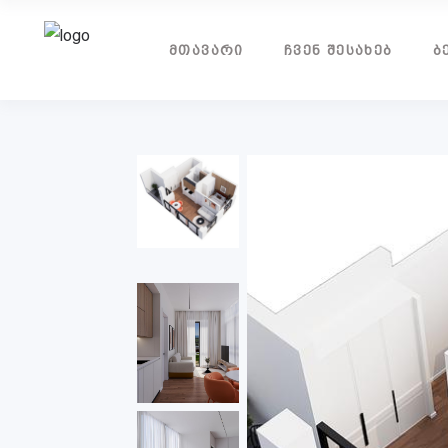
ᲛᲗᲐᲕᲐᲠᲘ
ᲩᲕᲔᲜ ᲨᲔᲡᲐᲮᲔᲑ
Ბ