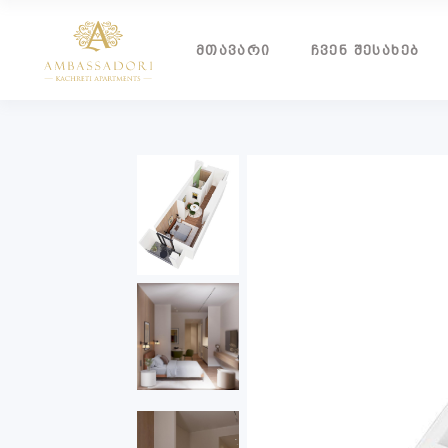
ᲛᲗᲐᲕᲐᲠᲘ
ᲩᲕᲔᲜ ᲨᲔᲡᲐᲮᲔᲑ